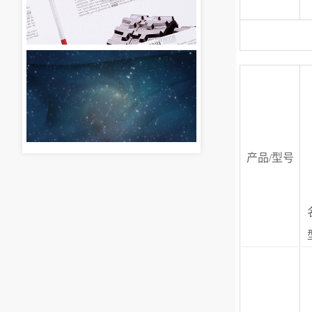
产品/型号