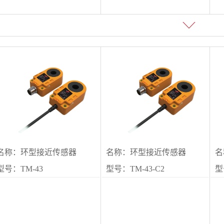
名称：环型接近传感器
名称：环型接近传感器
名
型号：TM-43
型号：TM-43-C2
型