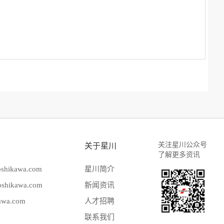
关注星川公众号
关于星川
了解更多资讯
hikawa.com
星川简介
hikawa.com
新闻资讯
wa.com
人才招聘
联系我们