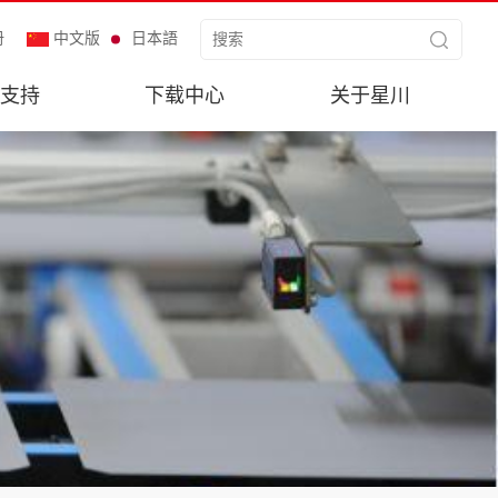
册
中文版
日本語
支持
下载中心
关于星川