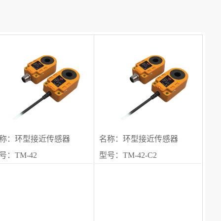
称：环型接近传感器
名称：环型接近传感器
号：TM-42
型号：TM-42-C2