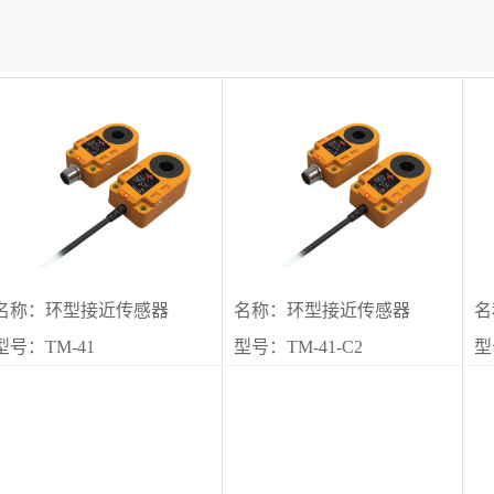
名称：环型接近传感器
名称：环型接近传感器
名
型号：TM-41
型号：TM-41-C2
型