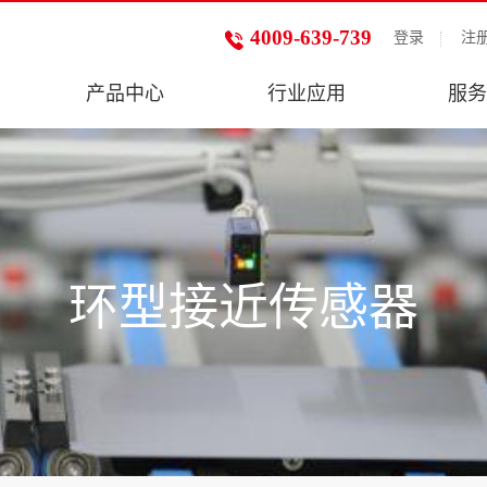
4009-639-739
登录
注
产品中心
行业应用
服务
环型接近传感器